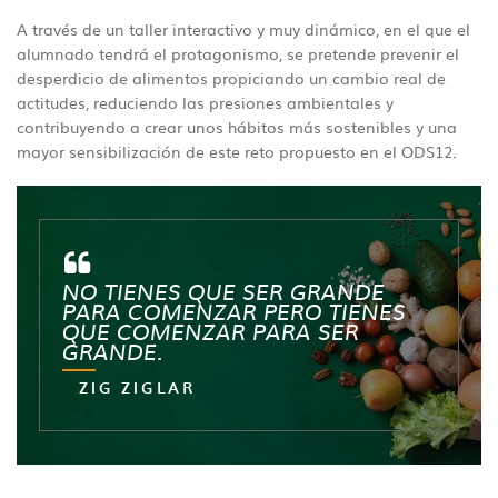
A través de un taller interactivo y muy dinámico, en el que el
alumnado tendrá el protagonismo, se pretende prevenir el
desperdicio de alimentos propiciando un cambio real de
actitudes, reduciendo las presiones ambientales y
contribuyendo a crear unos hábitos más sostenibles y una
mayor sensibilización de este reto propuesto en el ODS12.
NO TIENES QUE SER GRANDE
PARA COMENZAR PERO TIENES
QUE COMENZAR PARA SER
GRANDE.
ZIG ZIGLAR